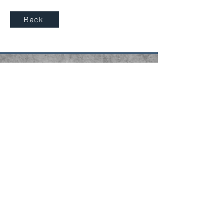
Back
Headquarters
EKVE Sdn. Bhd.
Pejabat Operasi EKVE,
Plaza Tol Ampang,
Lebuhraya Lembah Klang Timur (EKVE),
Ampang Jaya, 68000 Ampang,
Selangor Darul Ehsan.
Contact Us