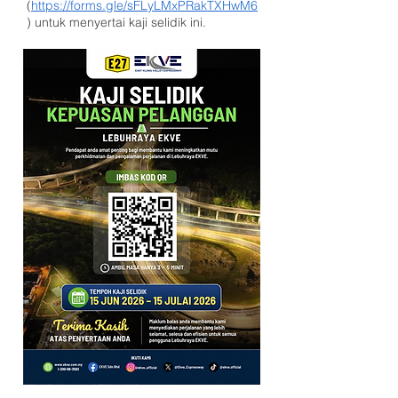
(
https://forms.gle/sFLyLMxPRakTXHwM6
) untuk menyertai kaji selidik ini.